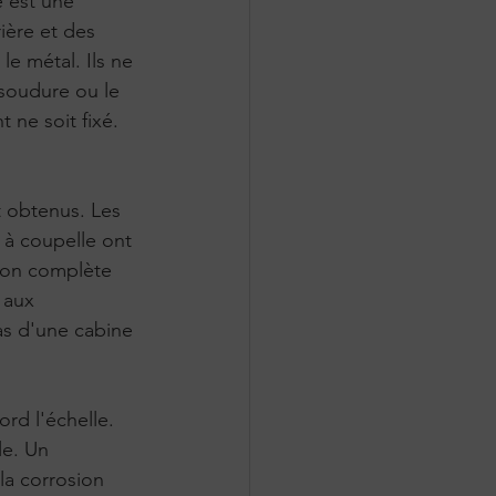
e est une 
ière et des 
e métal. Ils ne 
 soudure ou le 
 ne soit fixé.
t obtenus. Les 
 à coupelle ont 
tion complète 
 aux 
as d'une cabine 
rd l'échelle. 
le. Un 
la corrosion 