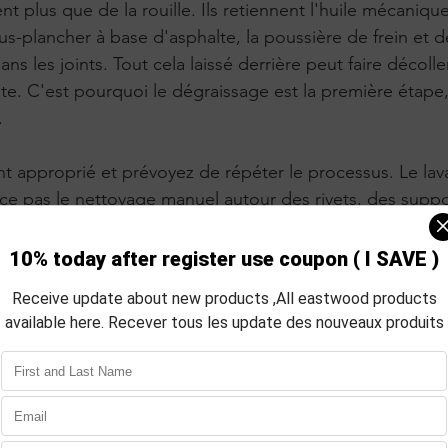
t plus que de la rouille. Ils retiennent l'huile mécaniqu
ous-plancher à base d'asphalte, la poussière de frein et 
ns les joints. Tout cela laissé derrière peut faire décolle
ite. C'est pourquoi le dégraissage est la première étape
.
ant approprié et prévoyez de répéter le processus. Le lav
ce pas le nettoyage manuel autour des rivets, des suppo
îte de direction. En cas de dépôts lourds, les grattoirs 
ner du temps. Sur les sections fermées, rincez ce que v
 l'intérieur séparément si l'accès le permet.
odcanada.com/paint?currency=CAD&scrollToProduct=e
-prep-10594zp