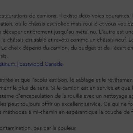
estaurations de camions, il existe deux voies courantes. 
ion, où le châssis est solide mais rouillé et vous voulez
le décaper entièrement jusqu'au métal nu. L'autre est u
ù le châssis est sablé et revêtu comme un châssis neuf. L
 Le choix dépend du camion, du budget et de l'écart ent
sis.
latinum | Eastwood Canada
 retirée et que l'accès est bon, le sablage et le revêtemen
ent le plus de sens. Si le camion est en service et que l
ystème d'encapsulation de la rouille avec un nettoyage ag
es peut toujours offrir un excellent service. Ce qui ne f
s méthodes à mi-chemin en espérant que la couche de fi
ntamination, pas par la couleur