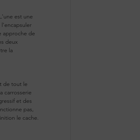
L'une est une 
 l'encapsuler 
ne approche de 
es deux 
re la 
t de tout le 
a carrosserie 
ressif et des 
onctionne pas, 
nition le cache.