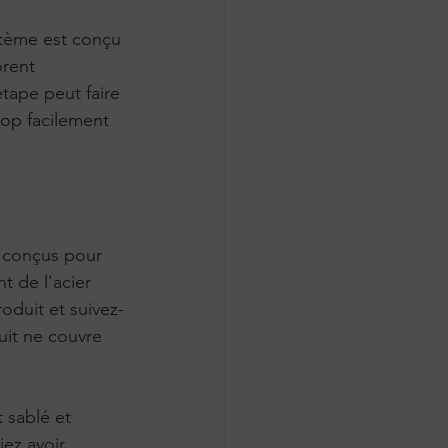
stème est conçu 
orent 
tape peut faire 
rop facilement 
 conçus pour 
t de l'acier 
oduit et suivez-
uit ne couvre 
t sablé et 
iez avoir 