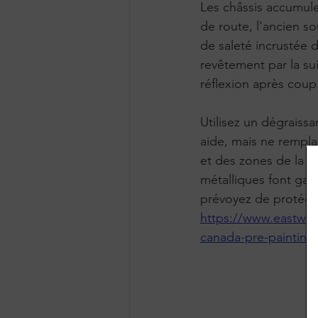
Les châssis accumulen
de route, l'ancien s
de saleté incrustée da
revêtement par la su
réflexion après coup
Utilisez un dégraiss
aide, mais ne rempla
et des zones de la bo
métalliques font gag
prévoyez de protéger
https://www.eastwo
canada-pre-painting