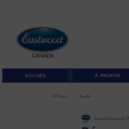
Se c
CANADA
ACCUEIL
À PROPOS
All Posts
Rouille
Eastwoodcanada
3