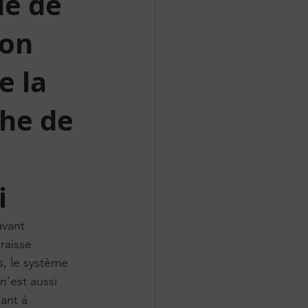
ue de
ion
e la
che de
i
vant 
raisse 
, le système 
n'est aussi 
ant à 