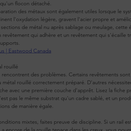
qu'un flocon détaché.
aration des métaux sont également utiles lorsque le sy
minent l'oxydation légère, gravent l'acier propre et améli
 sections de métal nu après sablage ou meulage, cette é
un revêtement qui adhère et un revêtement qui s'écaille t
 supports.
lus | Eastwood Canada
 rouillé
s rencontrent des problèmes. Certains revêtements sont
 métal rouillé correctement préparé. D'autres nécessiten
he avec une première couche d'apprêt. Lisez la fiche pr
 n'est pas le même substrat qu'un cadre sablé, et un prod
tions de manière égale.
nditions mixtes, faites preuve de discipline. Si un rail es
 a encore de la rouille tenace dans les creux, vous pourr