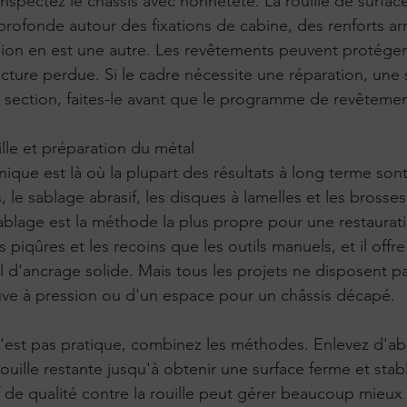
nspectez le châssis avec honnêteté. La rouille de surfac
profonde autour des fixations de cabine, des renforts arr
on en est une autre. Les revêtements peuvent protéger l
ucture perdue. Si le cadre nécessite une réparation, une
ection, faites-le avant que le programme de revêtement
ille et préparation du métal
ique est là où la plupart des résultats à long terme son
le sablage abrasif, les disques à lamelles et les brosses
e sablage est la méthode la plus propre pour une restaura
es piqûres et les recoins que les outils manuels, et il offre
l d'ancrage solide. Mais tous les projets ne disposent p
uve à pression ou d'un espace pour un châssis décapé.
'est pas pratique, combinez les méthodes. Enlevez d'abo
 rouille restante jusqu'à obtenir une surface ferme et stab
 de qualité contre la rouille peut gérer beaucoup mieux 