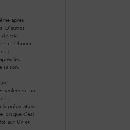
même après 
s. D'autres 
 de cric 
e peut échouer 
tait 
après les 
e saison.
lure
as seulement un 
t le 
e la préparation 
re lorsque c'est 
ité aux UV et 