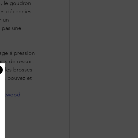
e, le goudron 
des décennies 
r un 
, pas une 
age à pression 
rts de ressort 
et les brosses 
ous pouvez et 
astwood-