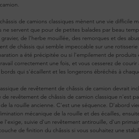
u camion.
 châssis de camions classiques mènent une vie difficile 
ns ne servent que pour de petites balades par beau temp
 gravier, de l'herbe mouillée, des remorques et des abus
ment de châssis qui semble impeccable sur une rotisseri
aration a été précipitée ou si l'empilement de produits é
travail correctement une fois, et vous cesserez de courir 
s bords qui s'écaillent et les longerons ébréchés à chaqu
assique de revêtement de châssis de camion devrait inc
e de revêtement de châssis de camion classique n'est p
 de la rouille ancienne. C'est une séquence. D'abord vien
limination mécanique de la rouille et des écailles, ensuit
e l'exige, suivie d'un revêtement antirouille, d'un primai
ouche de finition du châssis si vous souhaitez une stabil