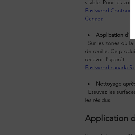
visible. Pour les zo
Eastwood Contour SC
Canada
Application d’un
  Sur les zones où la rouille est difficile à enlever complètement, appliquez un convertisseur 
de rouille. Ce produi
recevoir l’apprêt.
Eastwood canada Rus
Nettoyage après
  Essuyez les surfaces traitées avec un chiffon propre et dégraissez à nouveau pour éliminer 
les résidus.
Application 