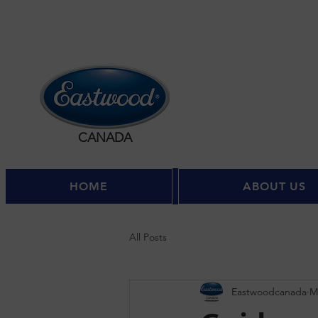
CANADA
HOME
ABOUT US
All Posts
Eastwoodcanada
M