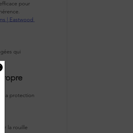
efficace pour 
dhérence.
ms | Eastwood 
 propre
t la protection 