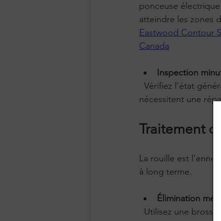
ponceuse électrique 
atteindre les zones d
Eastwood Contour SC
Canada
Inspection minu
  Vérifiez l’état général du châssis. Repérez les zones fragilisées ou endommagées qui 
nécessitent une répa
Traitement de
La rouille est l’enne
à long terme.
Élimination méc
  Utilisez une brosse métallique, une ponceuse ou un disque abrasif pour retirer la rouille 