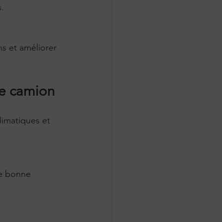
s.
de camion
imatiques et 