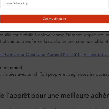
nes très atteintes, un sablage est recommandé.
T kit -Surface Conditioning Tool With 4 Accessory Dru
 convertisseur de rouille
t chimique transforme la rouille en une couche stable et
t Converter Quart and Aerosol Kit 51610 | Eastwood C
 traitement
de l’apprêt pour une meilleure adhé