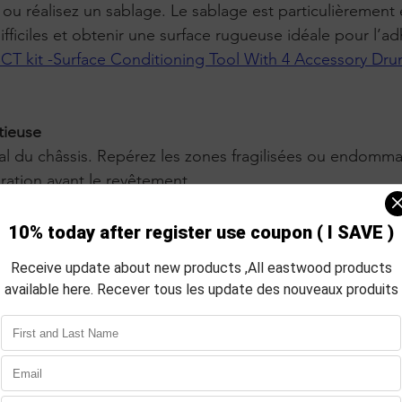
ou réalisez un sablage. Le sablage est particulièrement 
ifficiles et obtenir une surface rugueuse idéale pour l’a
T kit -Surface Conditioning Tool With 4 Accessory Dru
tieuse
ration avant le revêtement.
 la rouille pour assurer une surface
mi principal du châssis. Ignorer son traitement comprome
anique