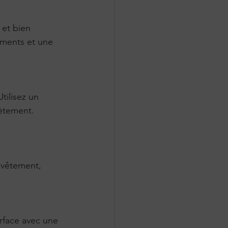
 et bien 
ements et une 
lètement.