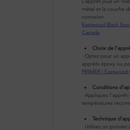
L’apprêt joue un rôle
métal et la couche d
corrosion.
Eastwood Black Epoxy
Canada
Choix de l’appr
  Optez pour un apprêt antirouille spécialement conçu pour les châssis de véhicules. Les 
apprêts époxy ou po
PRIMER | Eastwood
Conditions d’ap
  Appliquez l’apprêt dans un environnement propre, sec et bien ventilé. Respectez les 
températures recomm
Technique d’app
  Utilisez un pistolet à peinture pour une couche uniforme. Appliquez plusieurs couches 