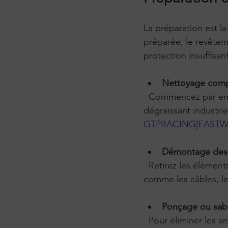
La préparation est l
préparée, le revêtem
protection insuffisan
Nettoyage comp
  Commencez par enlever toute trace de saleté, graisse, huile ou poussière. Utilisez un 
dégraissant industrie
GTPRACING|EAST
Démontage des 
  Retirez les éléments fixés au châssis qui pourraient gêner l’application du revêtement, 
comme les câbles, le
Ponçage ou sab
  Pour éliminer les anciennes couches de peinture ou de rouille, poncez la surface avec une 