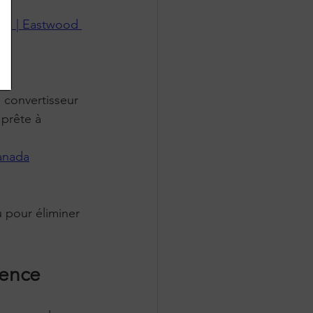
ms | Eastwood 
 prête à 
anada
rence