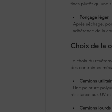
fines plutôt qu’une s
Ponçage léger
  Après séchage, poncez légèrement la surface pour éliminer les imperfections et améliorer 
l’adhérence de la co
Choix de la 
Le choix du revêteme
des contraintes méc
Camions utilitai
  Une peinture polyuréthane ou acrylique est souvent suffisante. Elle offre une bonne 
résistance aux UV et
Camions lourds 