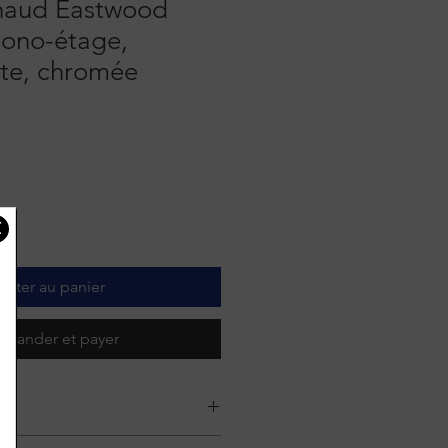
haud Eastwood
mono-étage,
nte, chromée
outer au panier
mander et payer
it :