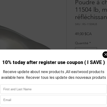
Poudre à c
11504 lb, 
réfléchissa
SKU : RS-11504LB
Prix
49,00 $CA
Quantité
*
Aj
Com
RUBRIQUE INFOS
Présentation du produ