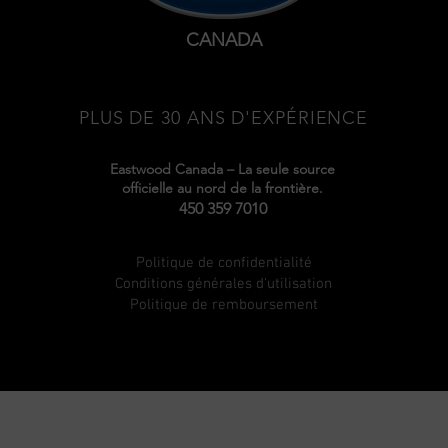
CANADA
PLUS DE 30 ANS D'EXPÉRIENCE
Eastwood Canada – La seule source
officielle au nord de la frontière.
450 359 7010
Politique de confidentialité
Conditions générales d'utilisation
Politique de remboursement
Wix Pixel for eefc4c95-dce3-40a3-b9cb-51002864b050