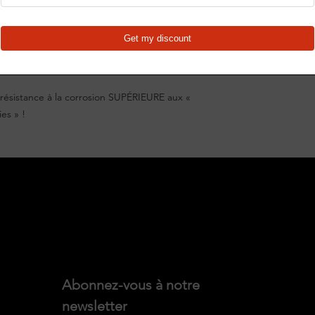
6060Z noir
résistance à la corrosion SUPÉRIEURE aux «
ies » !
Abonnez-vous à notre 
newsletter