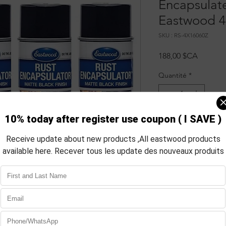
Encapsulate
Eastwood 4
SKU : RS-4X16060Z
Prix
188,00 $CA
Quantité
*
10 jours pour recevoi
P
En stock