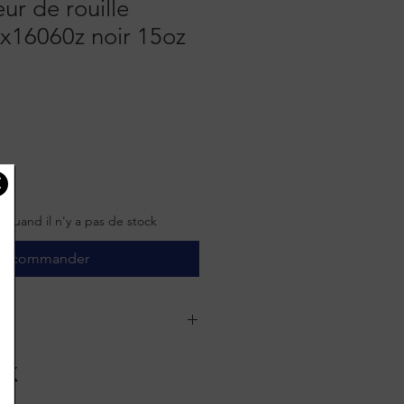
ur de rouille
x16060z noir 15oz
r quand il n'y a pas de stock
récommander