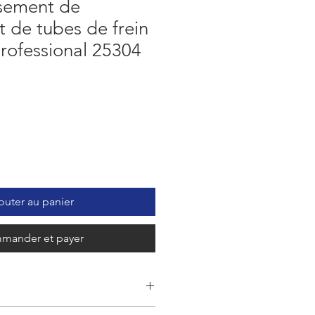
asement de
t de tubes de frein
rofessional 25304
outer au panier
mander et payer