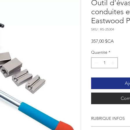
Outil d'év
conduites e
Eastwood P
SKU : RS-25304
Prix
357,00 $CA
Quantité
*
Aj
Com
RUBRIQUE INFOS
Description