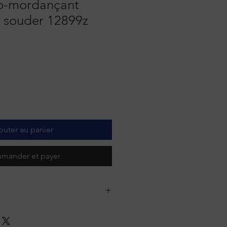
o-mordançant
 souder 12899z
outer au panier
mander et payer