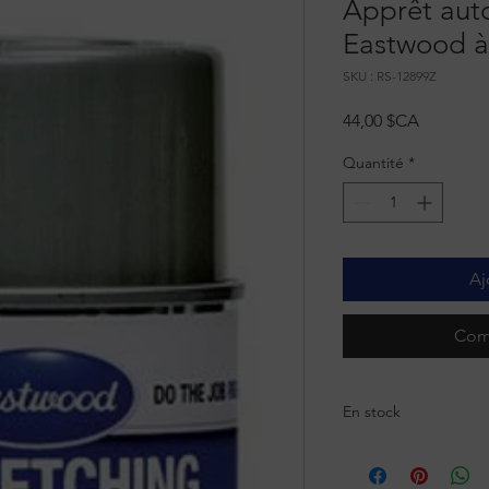
Apprêt aut
Eastwood à
SKU : RS-12899Z
Prix
44,00 $CA
Quantité
*
Aj
Com
En stock