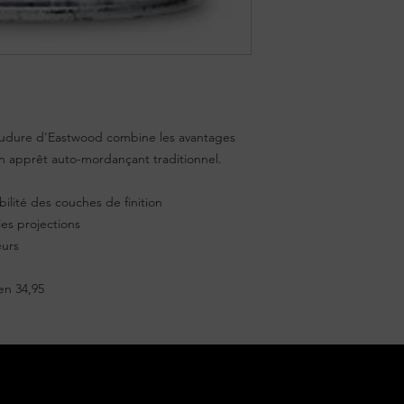
udure d'Eastwood combine les avantages
n apprêt auto-mordançant traditionnel.
ilité des couches de finition
les projections
eurs
en 34,95