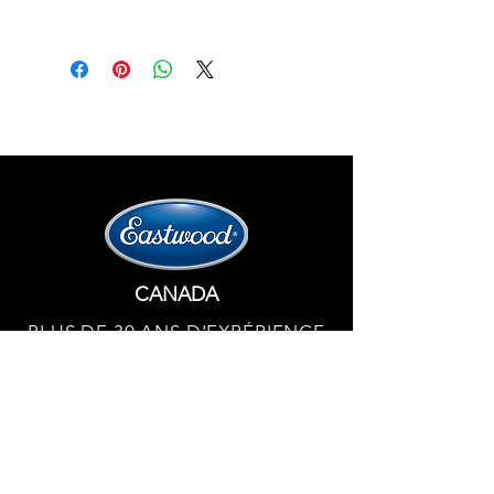
ports ovales, le moteur produisait
1345 ch sans protoxyde d'azote.
Nous modifions la configuration pour
passer au turbo. Vous pouvez nous
appeler pour obtenir plus
d'informations au 450 359 7010.
CANADA
PLUS DE 30 ANS D'EXPÉRIENCE
Eastwood Canada – La seule source officielle
au nord de la frontière.
450 359 7010
Politique de confidentialité