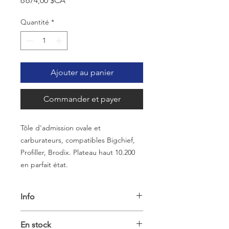
6 674,00 $CA
Quantité
*
Ajouter au panier
Commander et payer
Tôle d'admission ovale et
carburateurs, compatibles Bigchief,
Profiller, Brodix. Plateau haut 10.200
en parfait état.
Info
Cette admission était sur un pont de
En stock
632, 10.200 avec des culasses Brodix à