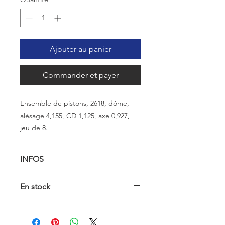
Ajouter au panier
Commander et payer
Ensemble de pistons, 2618, dôme,
alésage 4,155, CD 1,125, axe 0,927,
jeu de 8.
INFOS
MarqueCHEVROLETMoteurSMALL
En stock
BLOCK CHEVROLETDiamètre
d'alésage4,155Hauteur de
compression1,125Volume du
piston6,3CulasseCHEVROLET 23 DEG