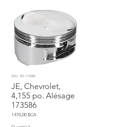
SKU : RS-173586
JE, Chevrolet,
4,155 po. Alésage
173586
Prix
1 470,00 $CA
Quantité
*