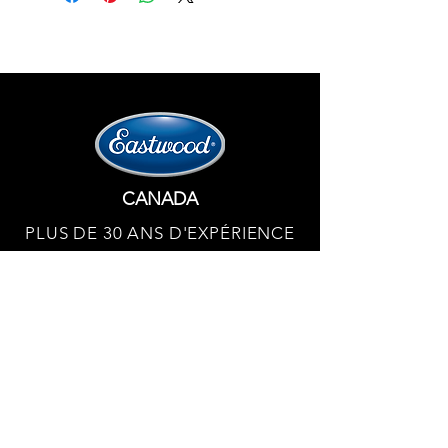
20/30Diamètre extérieur de l'axe de
piston0,927Longueur de l'axe de
piston2,950Matériau de l'axe de
piston5115Jeu de segments
inclusNonÉpaisseur du segment de
compression supérieur0,064Épaisseur
du deuxième segment de
compression0,064Épaisseur du
segment racleur0,218Matériau du
CANADA
piston2618Type de
forgeageRondPoids moyen du
PLUS DE 30 ANS D'EXPÉRIENCE
piston535Épaisseur de la paroi de
l'axe0,150Type de pistonDômeMarché
Eastwood Canada – La seule source officielle
au nord de la frontière.
de produitsDomestiqueProp 65
450 359 7010
Oui/NonOui
Politique de confidentialité
Conditions générales d'utilisation
Politique de remboursement