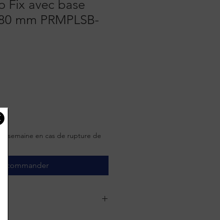
o Fix avec base
 180 mm PRMPLSB-
'une semaine en cas de rupture de
récommander
houc sur la poignée pour une