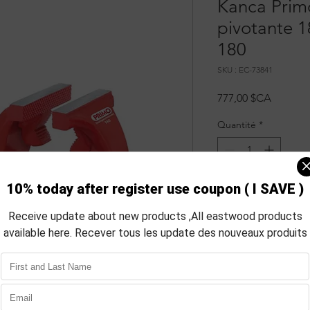
Kanca Prim
pivotante
180
SKU : EC-73841
Prix
777,00 $CA
Quantité
*
Délai de livraison d
stock.
P
Info
Anneau en caoutc