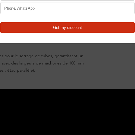
utilisation en tout
Poignée usinée av
Roulement de bro
Mâchoires de serr
HRC)
Zone d'enclume tr
avec précision (5
Corps de mâchoire
Corps arrière en a
es pour le serrage de tubes, garantissant un
Écrou de broche e
le avec des largeurs de mâchoires de 100 mm
remplaçable
s : étau parallèle).
Vis de mouvement
Profilé spécial en
Guide réglable par
Conception de mâ
spécialement
mâchoires de serr